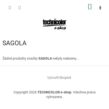
Přejít
NÁKUP
na
obsah
KOŠÍK
SAGOLA
Žádné produkty značky
SAGOLA
nebyly nalezeny...
Z
á
Vytvořil Shoptet
p
a
t
Copyright 2026
TECHNCOLOR e-shop
. Všechna práva
í
vyhrazena.