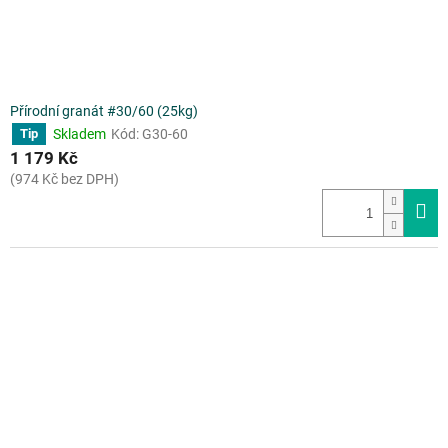
Přírodní granát #30/60 (25kg)
Skladem
Kód:
G30-60
Tip
1 179 Kč
(974 Kč bez DPH)