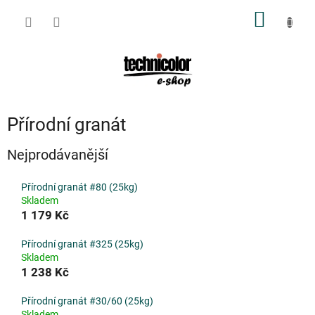
Přejít
NÁKUP
na
obsah
KOŠÍK
Přírodní granát
Nejprodávanější
Přírodní granát #80 (25kg)
Skladem
1 179 Kč
Přírodní granát #325 (25kg)
Skladem
1 238 Kč
Přírodní granát #30/60 (25kg)
Skladem