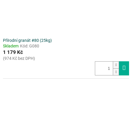
Přírodní granát #80 (25kg)
Skladem
Kód:
G080
1 179 Kč
(974 Kč bez DPH)