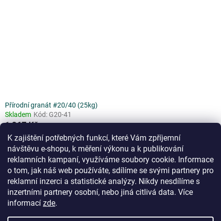
Přírodní granát #20/40 (25kg)
Skladem
Kód:
G20-41
1 267 Kč
(1 047 Kč bez DPH)
K zajištění potřebných funkcí, které Vám zpříjemní
návštěvu e-shopu, k měření výkonu a k publikování
reklamních kampaní, využíváme soubory cookie. Informace
o tom, jak náš web používáte, sdílíme se svými partnery pro
7
položek celkem
reklamní inzerci a statistické analýzy. Nikdy nesdílíme s
O
v
inzertními partnery osobní, nebo jiná citlivá data.
Více
l
Z
informací
zde
.
á
á
d