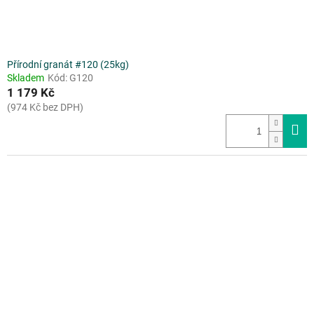
t
ů
Přírodní granát #120 (25kg)
Skladem
Kód:
G120
1 179 Kč
(974 Kč bez DPH)