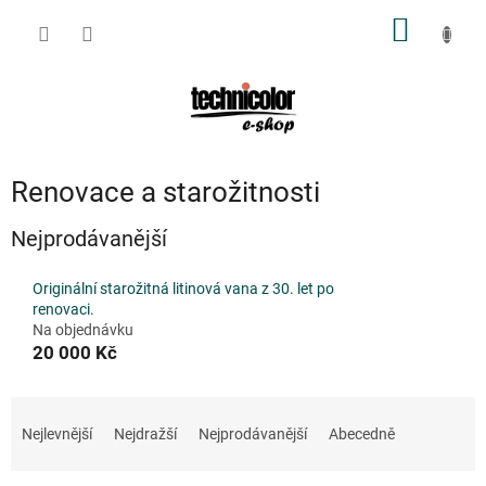
Přejít
NÁKUP
na
obsah
KOŠÍK
Renovace a starožitnosti
Nejprodávanější
Originální starožitná litinová vana z 30. let po
renovaci.
Na objednávku
20 000 Kč
Ř
a
Nejlevnější
Nejdražší
Nejprodávanější
Abecedně
z
e