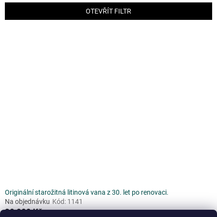
n
OTEVŘÍT FILTR
í
p
V
r
ý
o
p
d
i
u
s
k
p
t
r
ů
o
d
u
k
t
ů
Originální starožitná litinová vana z 30. let po renovaci.
Na objednávku
Kód:
1141
20 000 Kč