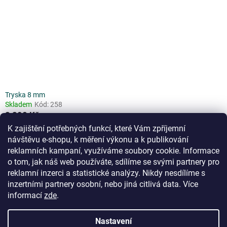
Tryska 8 mm
Skladem
Kód:
258
2 290 Kč
(1 893 Kč bez DPH)
K zajištění potřebných funkcí, které Vám zpříjemní
návštěvu e-shopu, k měření výkonu a k publikování
reklamních kampaní, využíváme soubory cookie. Informace
o tom, jak náš web používáte, sdílíme se svými partnery pro
6
položek celkem
reklamní inzerci a statistické analýzy. Nikdy nesdílíme s
O
v
inzertními partnery osobní, nebo jiná citlivá data.
Více
l
Z
informací
zde
.
á
á
d
Vytvořil Shoptet
p
Nastavení
a