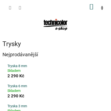
Přejít
NÁKUP
na
obsah
KOŠÍK
Trysky
Nejprodávanější
Tryska 8 mm
Skladem
2 290 Kč
Tryska 6 mm
Skladem
2 290 Kč
Tryska 3 mm
Skladem