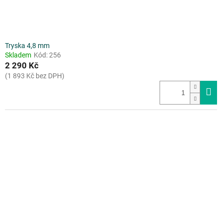
t
ů
Tryska 4,8 mm
Skladem
Kód:
256
2 290 Kč
(1 893 Kč bez DPH)