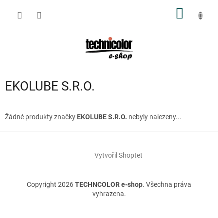
Přejít
NÁKUP
na
obsah
KOŠÍK
EKOLUBE S.R.O.
Žádné produkty značky
EKOLUBE S.R.O.
nebyly nalezeny...
Z
á
Vytvořil Shoptet
p
a
t
Copyright 2026
TECHNCOLOR e-shop
. Všechna práva
í
vyhrazena.