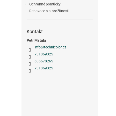
n
Ochranné pomůcky
e
Renovace a starožitnosti
l
Kontakt
Petr Matula
info
@
technicolor.cz
731869325
606678265
731869325