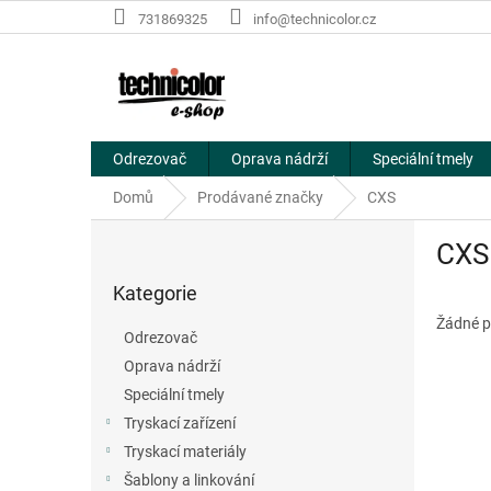
Přejít
731869325
info@technicolor.cz
na
obsah
Odrezovač
Oprava nádrží
Speciální tmely
Domů
Prodávané značky
CXS
P
CXS
o
Přeskočit
s
Kategorie
kategorie
t
r
Žádné p
Odrezovač
a
Oprava nádrží
n
Speciální tmely
n
í
Tryskací zařízení
p
Tryskací materiály
a
Šablony a linkování