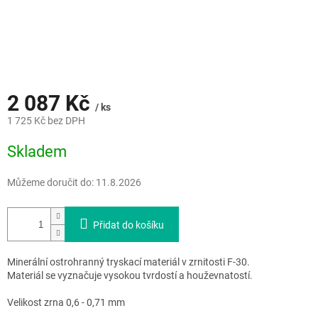
2 087 Kč
/ ks
1 725 Kč bez DPH
Měrná
Skladem
cena:
Můžeme doručit do:
11.8.2026
Přidat do košíku
Minerální ostrohranný tryskací materiál v zrnitosti F-30.
Materiál se vyznačuje vysokou tvrdostí a houževnatostí.
Velikost zrna 0,6 - 0,71 mm