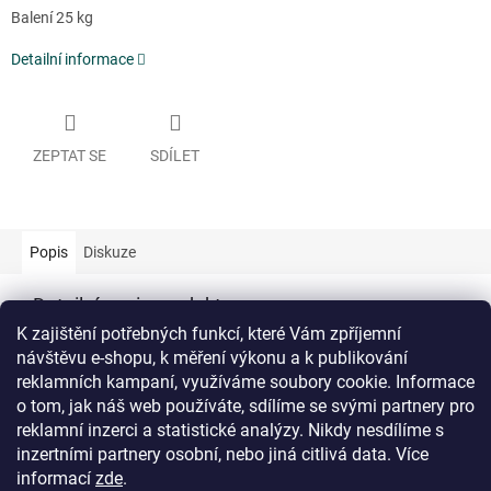
Balení 25 kg
Detailní informace
ZEPTAT SE
SDÍLET
Popis
Diskuze
Detailní popis produktu
K zajištění potřebných funkcí, které Vám zpříjemní
Doplňkové parametry
návštěvu e-shopu, k měření výkonu a k publikování
reklamních kampaní, využíváme soubory cookie. Informace
Kategorie
:
Umělý hnědý korund
o tom, jak náš web používáte, sdílíme se svými partnery pro
Hmotnost
:
25 kg
reklamní inzerci a statistické analýzy. Nikdy nesdílíme s
inzertními partnery osobní, nebo jiná citlivá data.
Více
Z
informací
zde
.