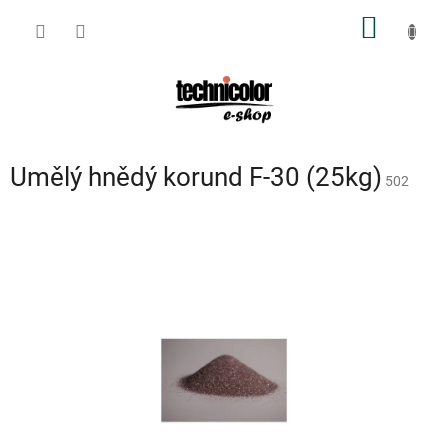
Přejít
NÁKUP
na
obsah
KOŠÍK
Umělý hnědý korund F-30 (25kg)
502