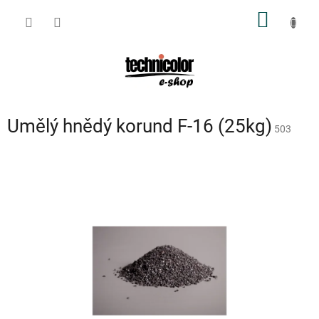
Přejít
NÁKUP
na
obsah
KOŠÍK
Umělý hnědý korund F-16 (25kg)
503