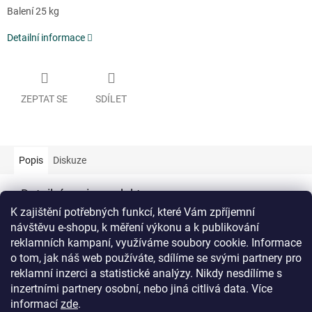
Balení 25 kg
Detailní informace
ZEPTAT SE
SDÍLET
Popis
Diskuze
Detailní popis produktu
K zajištění potřebných funkcí, které Vám zpříjemní
Doplňkové parametry
návštěvu e-shopu, k měření výkonu a k publikování
reklamních kampaní, využíváme soubory cookie. Informace
Kategorie
:
Umělý hnědý korund
o tom, jak náš web používáte, sdílíme se svými partnery pro
Hmotnost
:
25 kg
reklamní inzerci a statistické analýzy. Nikdy nesdílíme s
inzertními partnery osobní, nebo jiná citlivá data.
Více
Z
informací
zde
.