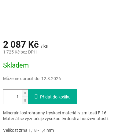
2 087 Kč
/ ks
1 725 Kč bez DPH
Měrná
Skladem
cena:
Můžeme doručit do:
12.8.2026
Přidat do košíku
Minerální ostrohranný tryskací materiál v zrnitosti F-16.
Materiál se vyznačuje vysokou tvrdostí a houževnatostí.
Velikost zrna 1,18 - 1,4 mm