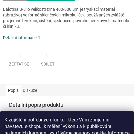
Balotina B-8, o velikosti zrna 400-600 um, je tryskací materiál
(abrazivo) ve formě skleněných mikrokuliček, používaných zvláště
pro jemné tryskání, čištění, sjednocení povrchu nerezových materiálů
či hliníku.
Detailní informace
ZEPTAT SE
SDÍLET
Popis
Diskuze
Detailní popis produktu
Doplňkové parametry
K zajištění potřebných funkcí, které Vám zpříjemní
návštěvu e-shopu, k měření výkonu a k publikování
Kategorie
:
Skleněná balotina
reklamních kampaní, využíváme soubory cookie. Informace
Hmotnost
:
25 kg