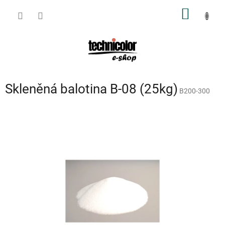
Přejít
NÁKUP
na
obsah
KOŠÍK
Skleněná balotina B-08 (25kg)
B200-300