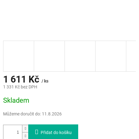
1 611 Kč
/ ks
1 331 Kč bez DPH
Měrná
Skladem
cena:
Můžeme doručit do:
11.8.2026
Přidat do košíku