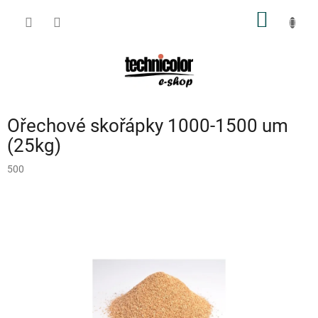
Přejít
NÁKUP
na
obsah
KOŠÍK
Ořechové skořápky 1000-1500 um
(25kg)
500