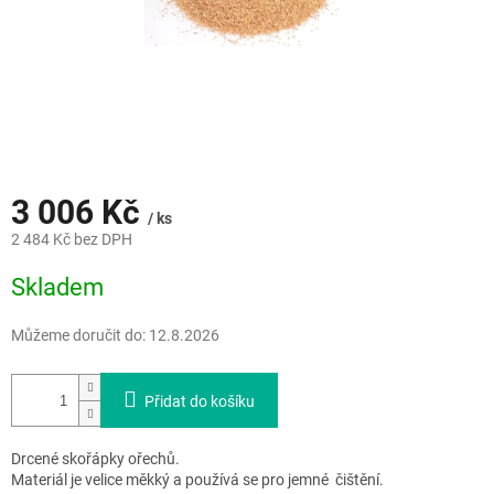
3 006 Kč
/ ks
2 484 Kč bez DPH
Měrná
Skladem
cena:
Můžeme doručit do:
12.8.2026
Přidat do košíku
Drcené skořápky ořechů.
Materiál je velice měkký a používá se pro jemné čištění.