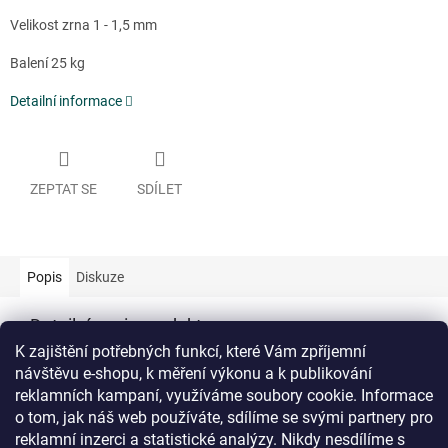
Velikost zrna 1 - 1,5 mm
Balení 25 kg
Detailní informace
ZEPTAT SE
SDÍLET
Popis
Diskuze
Detailní popis produktu
K zajištění potřebných funkcí, které Vám zpříjemní
Doplňkové parametry
návštěvu e-shopu, k měření výkonu a k publikování
reklamních kampaní, využíváme soubory cookie. Informace
Kategorie
:
Drcené ořechové skořápky
o tom, jak náš web používáte, sdílíme se svými partnery pro
Hmotnost
:
10 kg
reklamní inzerci a statistické analýzy. Nikdy nesdílíme s