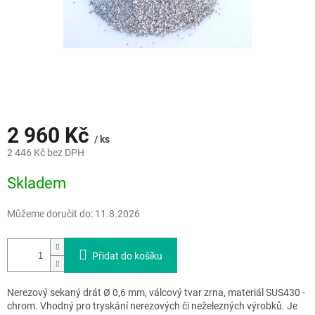
2 960 Kč
/ ks
2 446 Kč bez DPH
Měrná
Skladem
cena:
Můžeme doručit do:
11.8.2026
Přidat do košíku
Nerezový sekaný drát Ø 0,6 mm, válcový tvar zrna, materiál SUS430 -
chrom. Vhodný pro tryskání nerezových či neželezných výrobků. Je