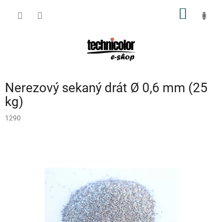
Přejít
NÁKUP
na
obsah
KOŠÍK
Nerezový sekaný drát Ø 0,6 mm (25
kg)
1290