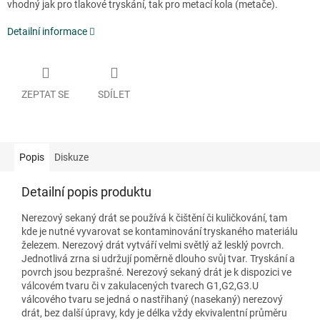
vhodný jak pro tlakové tryskání, tak pro metací kola (metače).
Detailní informace
ZEPTAT SE
SDÍLET
Popis
Diskuze
Detailní popis produktu
Nerezový sekaný drát se používá k čištění či kuličkování, tam
kde je nutné vyvarovat se kontaminování tryskaného materiálu
železem. Nerezový drát vytváří velmi světlý až lesklý povrch.
Jednotlivá zrna si udržují poměrně dlouho svůj tvar. Tryskání a
povrch jsou bezprašné. Nerezový sekaný drát je k dispozici ve
válcovém tvaru či v zakulacených tvarech G1,G2,G3.U
válcového tvaru se jedná o nastřihaný (nasekaný) nerezový
drát, bez další úpravy, kdy je délka vždy ekvivalentní průměru