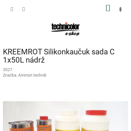
Přejít
NÁKUP
na
obsah
KOŠÍK
KREEMROT Silikonkaučuk sada C
1x50L nádrž
3027
Značka:
Ammon technik