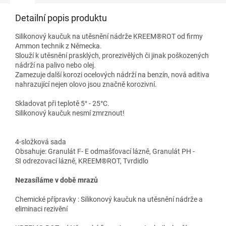
Detailní popis produktu
Silikonový kaučuk na utěsnění nádrže KREEM®ROT od firmy
Ammon technik z Německa.
Slouží k utěsnění prasklých, prorezivělých či jinak poškozených
nádrží na palivo nebo olej.
Zamezuje další korozi ocelových nádrží na benzín, nová aditiva
nahrazující nejen olovo jsou značně korozivní.
Skladovat při teplotě 5° - 25°C.
Silikonový kaučuk nesmí zmrznout!
4-složková sada
Obsahuje: Granulát F- E odmašťovací lázně, Granulát PH -
SI odrezovací lázně, KREEM®ROT, Tvrdidlo
Nezasíláme v době mrazů
Chemické přípravky : Silikonový kaučuk na utěsnění nádrže a
eliminaci rezivění