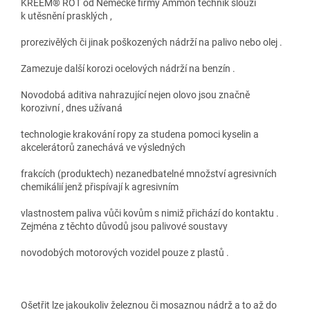
KREEM® ROT od Německé firmy Ammon technik slouží
k utěsnění prasklých ,
prorezivělých či jinak poškozených nádrží na palivo nebo olej .
Zamezuje další korozi ocelových nádrží na benzín .
Novodobá aditiva nahrazující nejen olovo jsou značně
korozivní , dnes užívaná
technologie krakování ropy za studena pomoci kyselin a
akcelerátorů zanechává ve výsledných
frakcích (produktech) nezanedbatelné množství agresivních
chemikálií jenž přispívají k agresivním
vlastnostem paliva vůči kovům s nimiž přichází do kontaktu .
Zejména z těchto důvodů jsou palivové soustavy
novodobých motorových vozidel pouze z plastů .
Ošetřit lze jakoukoliv železnou či mosaznou nádrž a to až do