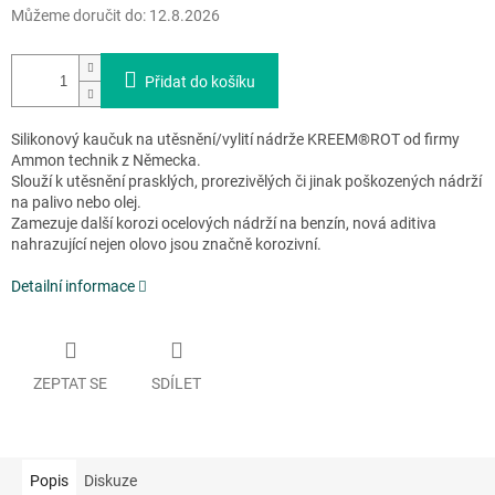
Můžeme doručit do:
12.8.2026
Přidat do košíku
Silikonový kaučuk na utěsnění/vylití nádrže KREEM®ROT od firmy
Ammon technik z Německa.
Slouží k utěsnění prasklých, prorezivělých či jinak poškozených nádrží
na palivo nebo olej.
Zamezuje další korozi ocelových nádrží na benzín, nová aditiva
nahrazující nejen olovo jsou značně korozivní.
Detailní informace
ZEPTAT SE
SDÍLET
Popis
Diskuze