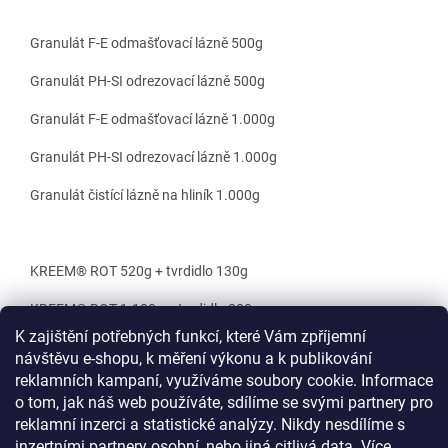
Granulát F-E odmašťovací lázně 500g
Granulát PH-SI odrezovací lázně 500g
Granulát F-E odmašťovací lázně 1.000g
Granulát PH-SI odrezovací lázně 1.000g
Granulát čistící lázně na hliník 1.000g
KREEM® ROT 520g + tvrdidlo 130g
KREEM® ROT 1.100g + tvrdidlo 200g
K zajištění potřebných funkcí, které Vám zpříjemní
Doplňkové parametry
návštěvu e-shopu, k měření výkonu a k publikování
reklamních kampaní, využíváme soubory cookie. Informace
Kategorie
:
Oprava nádrží
o tom, jak náš web používáte, sdílíme se svými partnery pro
Hmotnost
:
4 kg
reklamní inzerci a statistické analýzy. Nikdy nesdílíme s
inzertními partnery osobní, nebo jiná citlivá data.
Více