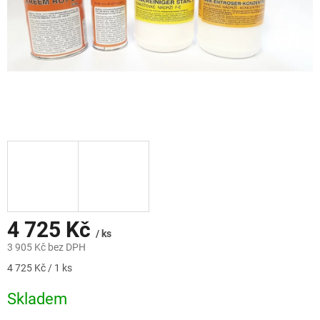
4 725 Kč
/ ks
3 905 Kč bez DPH
Měrná
4 725 Kč / 1 ks
cena:
Skladem