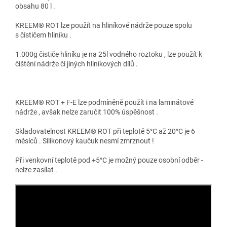
obsahu 80 l .
KREEM® ROT lze použít na hliníkové nádrže pouze spolu
s čističem hliníku .
1.000g čističe hliníku je na 25l vodného roztoku , lze použít k
čištění nádrže či jiných hliníkových dílů .
KREEM® ROT + F-E lze podmíněně použít i na laminátové
nádrže , avšak nelze zaručit 100% úspěšnost .
Skladovatelnost KREEM® ROT při teplotě 5°C až 20°C je 6
měsíců . Silikonový kaučuk nesmí zmrznout !
Při venkovní teplotě pod +5°C je možný pouze osobní odběr -
nelze zasílat .