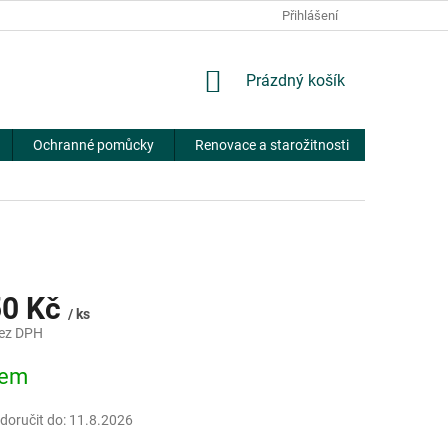
Přihlášení
NÁKUPNÍ
Prázdný košík
KOŠÍK
Ochranné pomůcky
Renovace a starožitnosti
Obchodn
50 Kč
/ ks
bez DPH
dem
oručit do:
11.8.2026