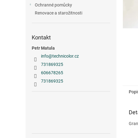
n
Ochranné pomůcky
e
Renovace a starožitnosti
l
Kontakt
Petr Matula
info
@
technicolor.cz
731869325
606678265
731869325
Popi
Det
Granu