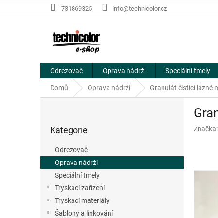
Přejít
731869325
info@technicolor.cz
na
obsah
Odrezovač
Oprava nádrží
Speciální tmely
Domů
Oprava nádrží
Granulát čistící lázně 
P
Gran
o
Přeskočit
s
Kategorie
Značka
kategorie
t
r
Odrezovač
a
Oprava nádrží
n
Speciální tmely
n
í
Tryskací zařízení
p
Tryskací materiály
a
Šablony a linkování