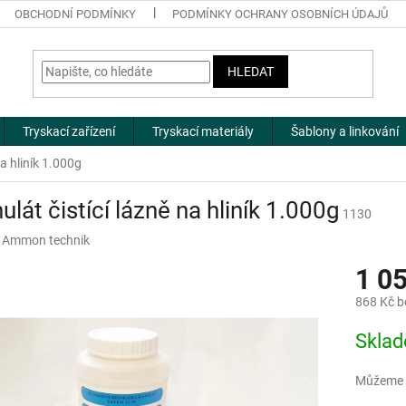
OBCHODNÍ PODMÍNKY
PODMÍNKY OCHRANY OSOBNÍCH ÚDAJŮ
HLEDAT
Tryskací zařízení
Tryskací materiály
Šablony a linkování
na hliník 1.000g
ulát čistící lázně na hliník 1.000g
1130
:
Ammon technik
1 0
868 Kč 
Měrná
Skla
cena:
Můžeme d